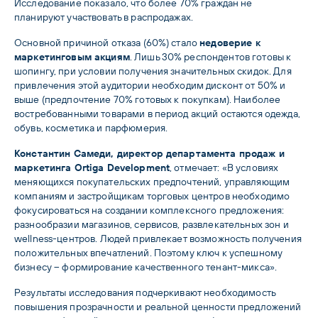
Исследование показало, что более 70% граждан не 
планируют участвовать в распродажах.
Основной причиной отказа (60%) стало 
недоверие к 
маркетинговым акциям
. Лишь 30% респондентов готовы к 
шопингу, при условии получения значительных скидок. Для 
привлечения этой аудитории необходим дисконт от 50% и 
выше (предпочтение 70% готовых к покупкам). Наиболее 
востребованными товарами в период акций остаются одежда, 
обувь, косметика и парфюмерия.
Константин Самеди, директор департамента продаж и 
маркетинга Ortiga Development
, отмечает: «В условиях 
меняющихся покупательских предпочтений, управляющим 
компаниям и застройщикам торговых центров необходимо 
фокусироваться на создании комплексного предложения: 
разнообразии магазинов, сервисов, развлекательных зон и 
wellness-центров. Людей привлекает возможность получения 
положительных впечатлений. Поэтому ключ к успешному 
бизнесу – формирование качественного тенант-микса».
Результаты исследования подчеркивают необходимость 
повышения прозрачности и реальной ценности предложений 