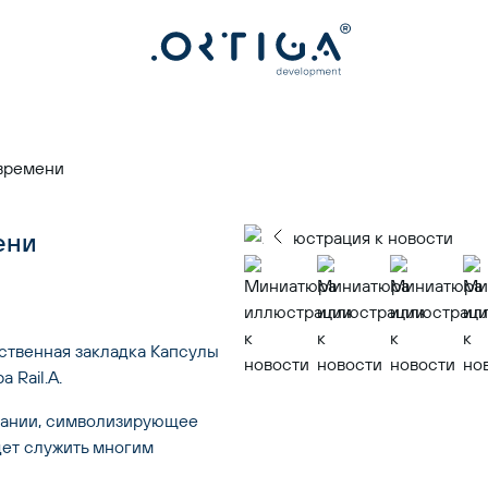
 времени
ени
твенная закладка Капсулы 
 Rail.A.
ании, символизирующее 
ет служить многим 