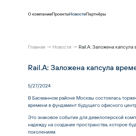
О компании
Проекты
Новости
Партнёры
Главная
→
Новости
→
Rail.A: Заложена капсула
Rail.A: Заложена капсула врем
5/27/2024
В Басманном районе Москвы состоялась торжес
времени в фундамент будущего офисного центра
Это знаковое событие для девелоперской комп
надежду на создание пространства, которое буд
поколениям.